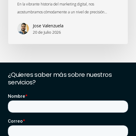
En la vibrante historia del marketing digital, nos
acostumbramos cómodamente a un nivel de precisión…
Jose Valenzuela
20 de Julio 2026
¿Quieres
saber
más
sobre
nuestros
servicios?