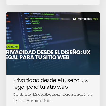
Privacidad
desde
el
Diseño:
UX
legal
para
tu
sitio
web
Privacidad desde el Diseño: UX
legal para tu sitio web
Cuando los comités ejecutivos debaten sobre la adaptación a la
rigurosa Ley de Protección de…