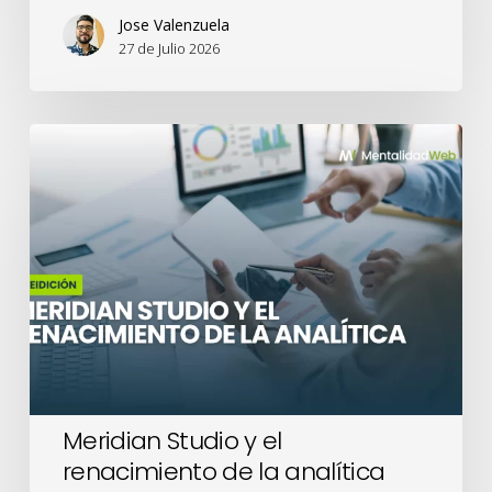
Jose Valenzuela
27 de Julio 2026
Meridian
Studio
y
el
renacimiento
de
la
analítica
Meridian Studio y el
renacimiento de la analítica