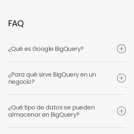
FAQ
¿Qué es Google BigQuery?
Es una herramienta de almacenamiento y
análisis de datos en la nube que permite
¿Para qué sirve BigQuery en un
procesar grandes volúmenes de información de
negocio?
forma rápida y escalable.
Permite centralizar datos de distintas fuentes y
analizarlos para obtener insights que mejoren la
¿Qué tipo de datos se pueden
toma de decisiones.
almacenar en BigQuery?
Se pueden almacenar datos de analytics, CRM,