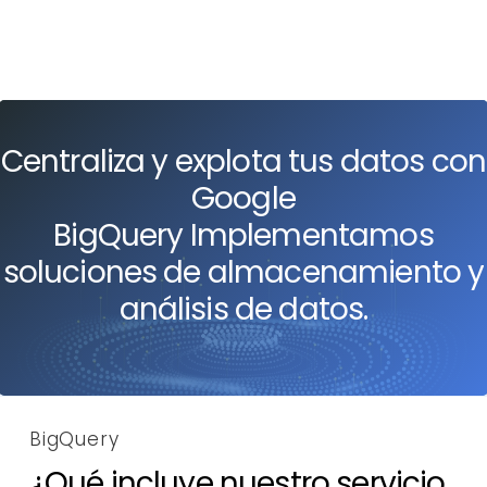
Centraliza
y
explota
tus
datos
con
Google
BigQuery Implementamos
soluciones
de
almacenamiento
y
análisis
de
datos.
BigQuery
¿Qué incluye nuestro servicio