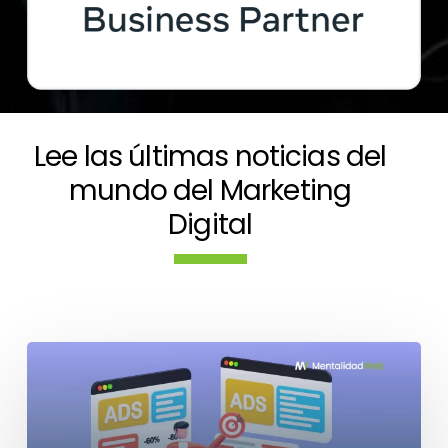
Lee las últimas noticias del
mundo del Marketing
Digital
El
impacto
de
las