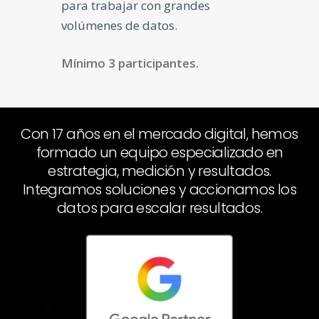
para trabajar con grandes
volúmenes de datos.
Mínimo 3 participantes.
Con
17
años
en
el
mercado
digital,
hemos
formado
un
equipo
especializado
en
estrategia,
medición
y
resultados.
Integramos
soluciones
y
accionamos
los
datos
para
escalar
resultados.