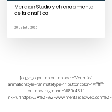
Meridian Studio y el renacimiento
de la analítica
20 de Julio 2026
[cq_vc_cqbutton buttonlabel=”Ver más”
animationstyle=”animatetype-4″ buttoncolor=”#ffffff”
buttonbackground=”#80c431″
link=”url:https%3A%2F%2Fwww.mentalidadweb.com%2F