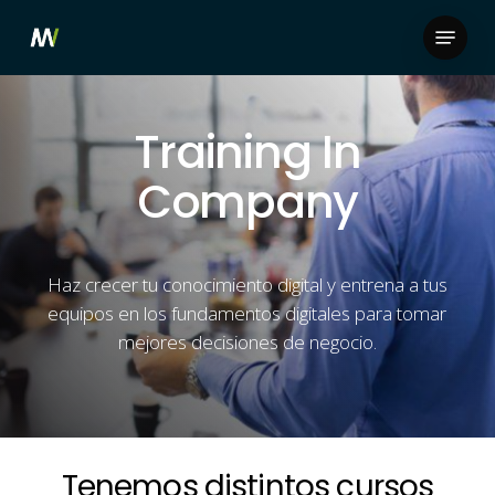
Skip
Menu
to
Close
main
Menu
content
Training In
Company
Haz crecer tu conocimiento digital y entrena a tus
equipos en los fundamentos digitales para tomar
mejores decisiones de negocio.
Tenemos
distintos
cursos