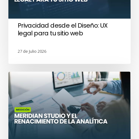
para
tu
sitio
Privacidad desde el Diseño: UX
web
legal para tu sitio web
27 de Julio 2026
Meridian
Studio
y
el
renacimiento
de
la
analítica