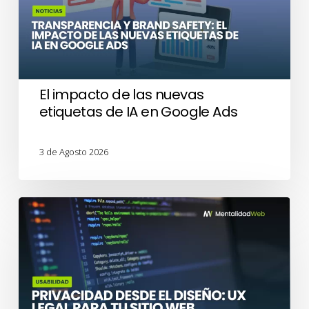
nuevas
etiquetas
de
IA
en
El impacto de las nuevas
Google
etiquetas de IA en Google Ads
Ads
3 de Agosto 2026
Privacidad
desde
el
Diseño:
UX
legal