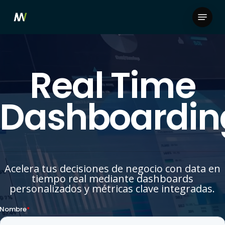
Skip
Menu
to
Close
main
Menu
content
Real Time
Dashboardin
Acelera tus decisiones de negocio con data en
tiempo real mediante dashboards
personalizados y métricas clave integradas.