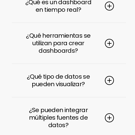
¿Qué es un dashboard
en tiempo real?
Es un panel que muestra datos
actualizados constantemente,
¿Qué herramientas se
permitiendo analizar el rendimiento
utilizan para crear
dashboards?
del negocio sin retrasos.
Se utilizan herramientas como
Looker Studio, BigQuery y Google
¿Qué tipo de datos se
Analytics 4, entre otras.
pueden visualizar?
Datos de marketing, ventas,
comportamiento de usuarios,
¿Se pueden integrar
conversiones y cualquier información
múltiples fuentes de
relevante del negocio.
datos?