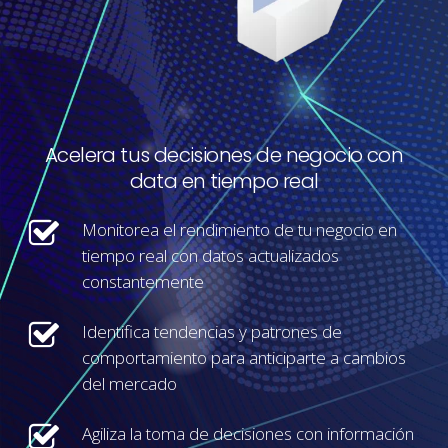
Acelera
tus
decisiones
de
negocio
con
data
en
tiempo
real
Monitorea el rendimiento de tu negocio en
tiempo real con datos actualizados
constantemente
Identifica tendencias y patrones de
comportamiento para anticiparte a cambios
del mercado
Agiliza la toma de decisiones con información