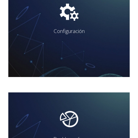
origen.
Configuración
precisa y estructurada desde el
Time, asegurando una medición
recopilación de datos en Real
Configurar GA4 para la
adaptados a cada cliente.