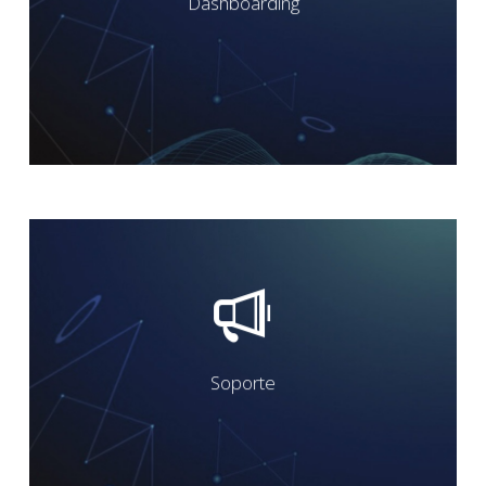
Dashboarding
negocio en tiempo real,
muestran las métricas clave del
dashboards personalizados que
Diseñamos y desarrollamos
.
del negocio.
Soporte
evolución según las necesidades
estabilidad de los dashboards y
la actualización de datos,
Soporte continuo que garantiza