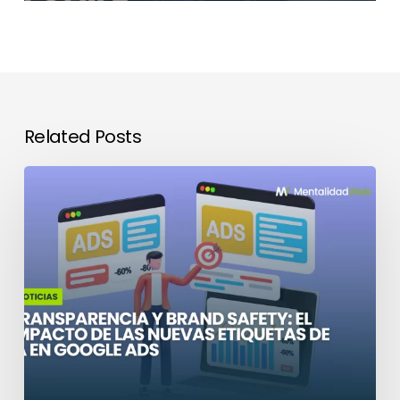
Related Posts
El
impacto
de
las
nuevas
etiquetas
de
IA
en
Google