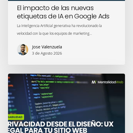
Ads
El impacto de las nuevas
etiquetas de IA en Google Ads
La Inteligencia Artificial generativa ha revolucionado la
velocidad con la que los equipos de marketing…
Jose Valenzuela
3 de Agosto 2026
Privacidad
desde
el
Diseño:
UX
legal
para
tu