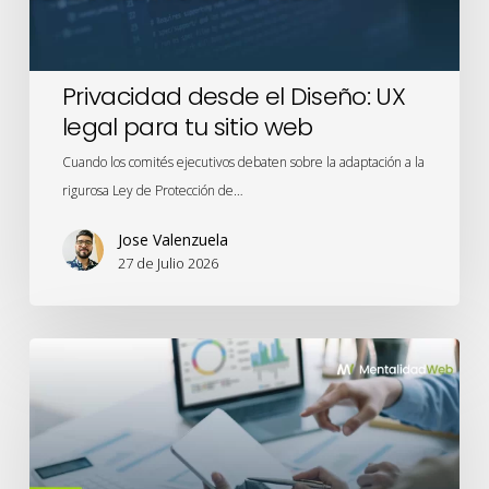
sitio
web
Privacidad desde el Diseño: UX
legal para tu sitio web
Cuando los comités ejecutivos debaten sobre la adaptación a la
rigurosa Ley de Protección de…
Jose Valenzuela
27 de Julio 2026
Meridian
Studio
y
el
renacimiento