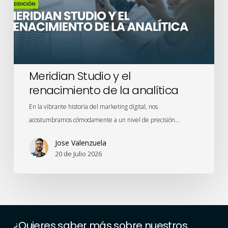
de
la
analítica
Meridian Studio y el
renacimiento de la analítica
En la vibrante historia del marketing digital, nos
acostumbramos cómodamente a un nivel de precisión…
Jose Valenzuela
20 de Julio 2026
¿Quieres
saber
más
sobre
nuestros