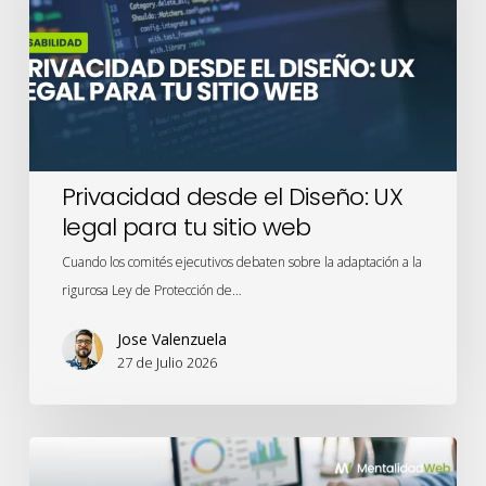
UX
legal
para
tu
sitio
web
Privacidad desde el Diseño: UX
legal para tu sitio web
Cuando los comités ejecutivos debaten sobre la adaptación a la
rigurosa Ley de Protección de…
Jose Valenzuela
27 de Julio 2026
Meridian
Studio