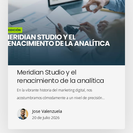
y
el
renacimiento
de
la
analítica
Meridian Studio y el
renacimiento de la analítica
En la vibrante historia del marketing digital, nos
acostumbramos cómodamente a un nivel de precisión…
Jose Valenzuela
20 de Julio 2026