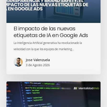
IA
en
Google
Ads
El impacto de las nuevas
etiquetas de IA en Google Ads
La Inteligencia Artificial generativa ha revolucionado la
velocidad con la que los equipos de marketing…
Jose Valenzuela
3 de Agosto 2026
Privacidad
desde
el
Diseño: