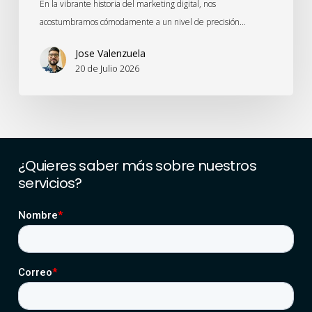
En la vibrante historia del marketing digital, nos
acostumbramos cómodamente a un nivel de precisión…
Jose Valenzuela
20 de Julio 2026
¿Quieres
saber
más
sobre
nuestros
servicios?