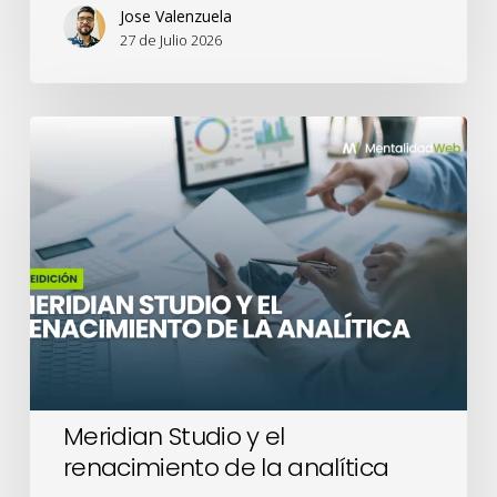
Jose Valenzuela
27 de Julio 2026
Meridian
Studio
y
el
renacimiento
de
la
analítica
Meridian Studio y el
renacimiento de la analítica