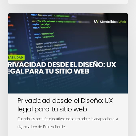
Privacidad
desde
el
Diseño:
UX
legal
para
tu
sitio
web
Privacidad desde el Diseño: UX
legal para tu sitio web
Cuando los comités ejecutivos debaten sobre la adaptación a la
rigurosa Ley de Protección de…