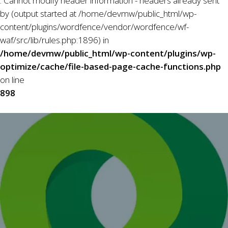
: Cannot modify header information - headers already sent
by (output started at /home/devmw/public_html/wp-
content/plugins/wordfence/vendor/wordfence/wf-
waf/src/lib/rules.php:1896) in
/home/devmw/public_html/wp-content/plugins/wp-
optimize/cache/file-based-page-cache-functions.php
on line
898