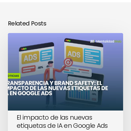
Related Posts
El
impacto
de
las
nuevas
etiquetas
de
IA
en
Google
Ads
El impacto de las nuevas
etiquetas de IA en Google Ads