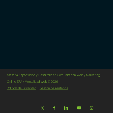
estrategias avanzadas de medición, optimización y
escalabilidad de negocios.
Villavicencio 361 Oficina 114 Barrio Lastarria
Santiago, Chile.
+56 2 64655627
contacto@mentalidadweb.com
Asesoría Capacitación y Desarrollo en Comunicación Web y Marketing
Online SPA / Mentalidad Web © 2026
Políticas de Privacidad
|
Gestión de Asistencia