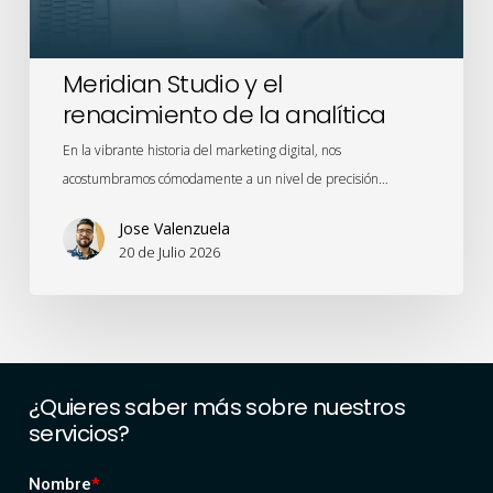
Meridian Studio y el
renacimiento de la analítica
En la vibrante historia del marketing digital, nos
acostumbramos cómodamente a un nivel de precisión…
Jose Valenzuela
20 de Julio 2026
¿Quieres
saber
más
sobre
nuestros
servicios?