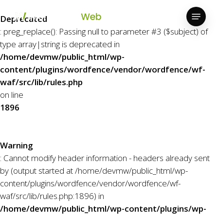
Skip
Menu
to
Deprecated
Close
main
: preg_replace(): Passing null to parameter #3 ($subject) of
Menu
content
type array|string is deprecated in
/home/devmw/public_html/wp-
content/plugins/wordfence/vendor/wordfence/wf-
waf/src/lib/rules.php
on line
1896
Warning
: Cannot modify header information - headers already sent
by (output started at /home/devmw/public_html/wp-
content/plugins/wordfence/vendor/wordfence/wf-
waf/src/lib/rules.php:1896) in
/home/devmw/public_html/wp-content/plugins/wp-