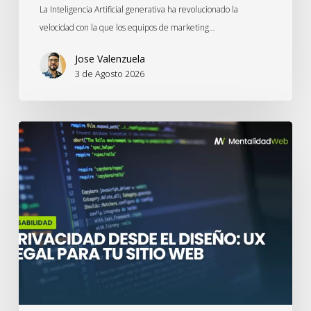
La Inteligencia Artificial generativa ha revolucionado la
velocidad con la que los equipos de marketing…
Jose Valenzuela
3 de Agosto 2026
Privacidad
desde
el
Diseño:
UX
legal
para
tu
sitio
web