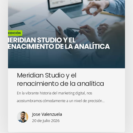
Studio
y
el
renacimiento
de
la
analítica
Meridian Studio y el
renacimiento de la analítica
En la vibrante historia del marketing digital, nos
acostumbramos cómodamente a un nivel de precisión…
Jose Valenzuela
20 de Julio 2026