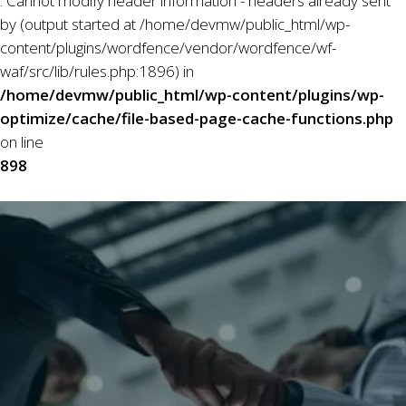
: Cannot modify header information - headers already sent
by (output started at /home/devmw/public_html/wp-
content/plugins/wordfence/vendor/wordfence/wf-
waf/src/lib/rules.php:1896) in
/home/devmw/public_html/wp-content/plugins/wp-
optimize/cache/file-based-page-cache-functions.php
on line
898