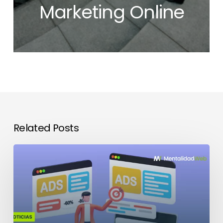
Marketing Online
Related Posts
El
impacto
de
las
nuevas
etiquetas