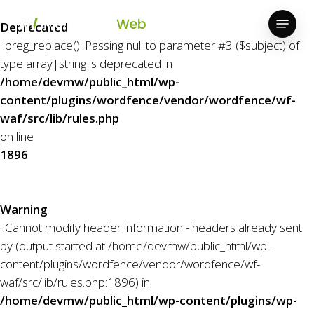
Skip
Menu
to
Deprecated
Close
main
: preg_replace(): Passing null to parameter #3 ($subject) of
Menu
content
type array|string is deprecated in
/home/devmw/public_html/wp-
content/plugins/wordfence/vendor/wordfence/wf-
waf/src/lib/rules.php
on line
1896
Warning
: Cannot modify header information - headers already sent
by (output started at /home/devmw/public_html/wp-
content/plugins/wordfence/vendor/wordfence/wf-
waf/src/lib/rules.php:1896) in
/home/devmw/public_html/wp-content/plugins/wp-