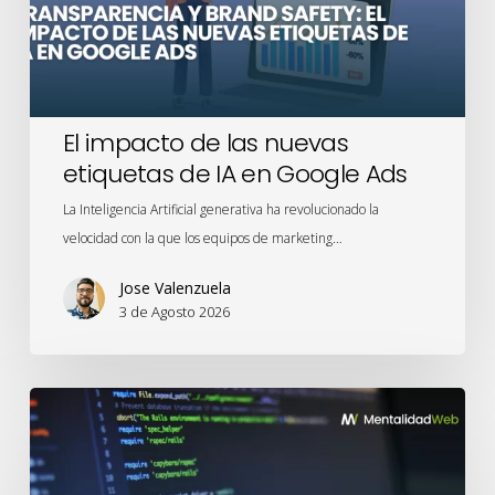
de
IA
en
Google
Ads
El impacto de las nuevas
etiquetas de IA en Google Ads
La Inteligencia Artificial generativa ha revolucionado la
velocidad con la que los equipos de marketing…
Jose Valenzuela
3 de Agosto 2026
Privacidad
desde
el
Diseño: