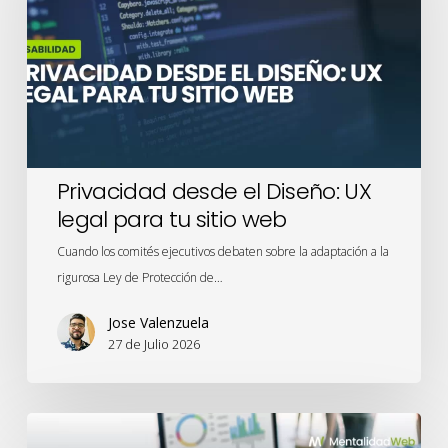
UX
legal
para
tu
sitio
web
Privacidad desde el Diseño: UX
legal para tu sitio web
Cuando los comités ejecutivos debaten sobre la adaptación a la
rigurosa Ley de Protección de…
Jose Valenzuela
27 de Julio 2026
Meridian