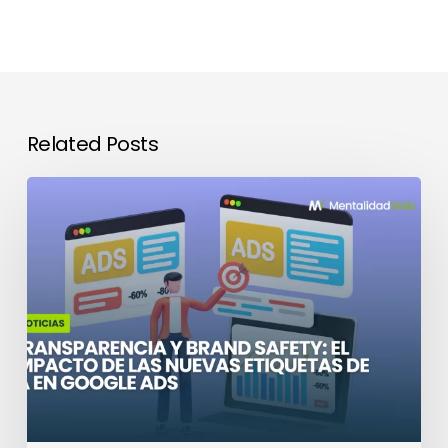
Related Posts
El
impacto
de
las
nuevas
etiquetas
de
IA
en
Google