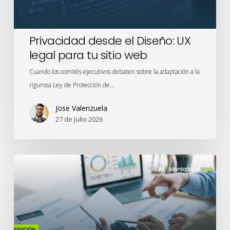
sitio
web
Privacidad desde el Diseño: UX
legal para tu sitio web
Cuando los comités ejecutivos debaten sobre la adaptación a la
rigurosa Ley de Protección de…
Jose Valenzuela
27 de Julio 2026
Meridian
Studio
y
el
renacimiento
de