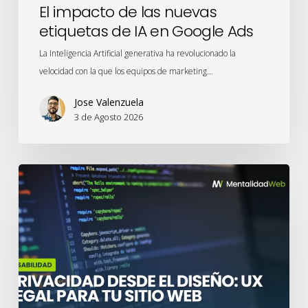
Ads
El impacto de las nuevas
etiquetas de IA en Google Ads
La Inteligencia Artificial generativa ha revolucionado la
velocidad con la que los equipos de marketing…
Jose Valenzuela
3 de Agosto 2026
Privacidad
desde
el
Diseño:
UX
legal
para
tu