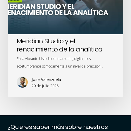
la
analítica
Meridian Studio y el
renacimiento de la analítica
En la vibrante historia del marketing digital, nos
acostumbramos cómodamente a un nivel de precisión…
Jose Valenzuela
20 de Julio 2026
¿Quieres
saber
más
sobre
nuestros