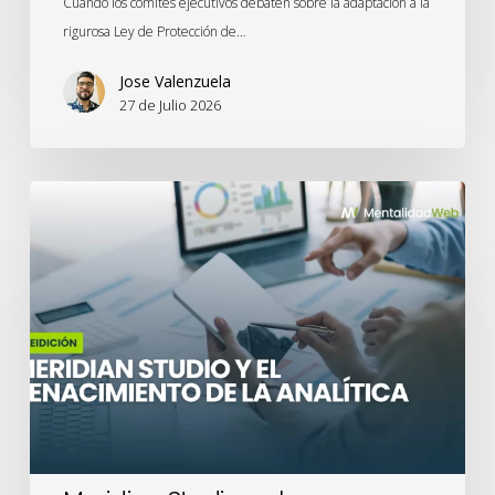
Cuando los comités ejecutivos debaten sobre la adaptación a la
rigurosa Ley de Protección de…
Jose Valenzuela
27 de Julio 2026
Meridian
Studio
y
el
renacimiento
de
la
analítica