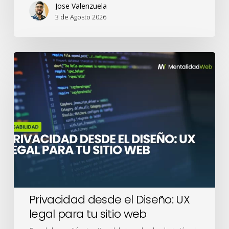
Jose Valenzuela
3 de Agosto 2026
Privacidad
desde
el
Diseño:
UX
legal
para
tu
sitio
web
Privacidad desde el Diseño: UX
legal para tu sitio web