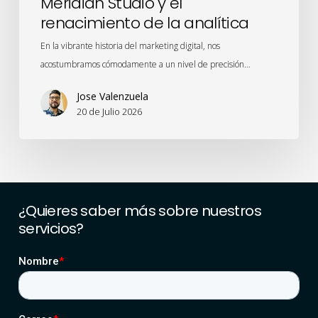
Meridian Studio y el
renacimiento de la analítica
En la vibrante historia del marketing digital, nos
acostumbramos cómodamente a un nivel de precisión…
Jose Valenzuela
20 de Julio 2026
¿Quieres
saber
más
sobre
nuestros
servicios?