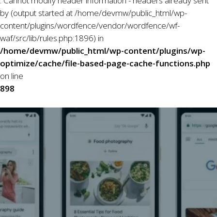
: Cannot modify header information - headers already sent
by (output started at /home/devmw/public_html/wp-
content/plugins/wordfence/vendor/wordfence/wf-
waf/src/lib/rules.php:1896) in
/home/devmw/public_html/wp-content/plugins/wp-
optimize/cache/file-based-page-cache-functions.php
on line
898