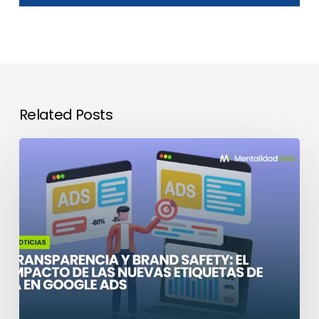
Related Posts
El
impacto
de
las
nuevas
etiquetas
de
IA
en
Google