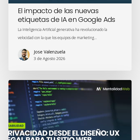
Ads
El impacto de las nuevas
etiquetas de IA en Google Ads
La Inteligencia Artificial generativa ha revolucionado la
velocidad con la que los equipos de marketing…
Jose Valenzuela
3 de Agosto 2026
Privacidad
desde
el
Diseño:
UX
legal
para