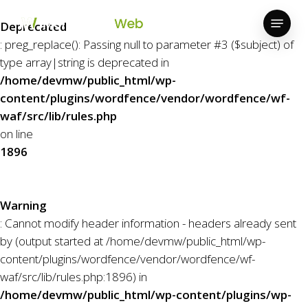
Skip
Menu
to
Deprecated
Close
main
: preg_replace(): Passing null to parameter #3 ($subject) of
Menu
content
type array|string is deprecated in
/home/devmw/public_html/wp-
content/plugins/wordfence/vendor/wordfence/wf-
waf/src/lib/rules.php
on line
1896
Warning
: Cannot modify header information - headers already sent
by (output started at /home/devmw/public_html/wp-
content/plugins/wordfence/vendor/wordfence/wf-
waf/src/lib/rules.php:1896) in
/home/devmw/public_html/wp-content/plugins/wp-