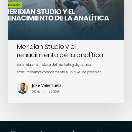
de
la
analítica
Meridian Studio y el
renacimiento de la analítica
En la vibrante historia del marketing digital, nos
acostumbramos cómodamente a un nivel de precisión…
Jose Valenzuela
20 de Julio 2026