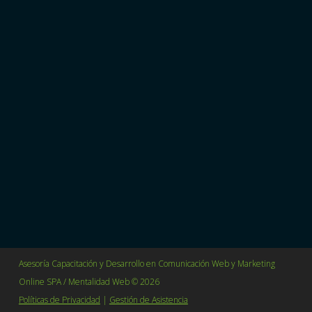
Más que una agencia de publicidad, somos un
Partner estratégico en Marketing Digital.
Transformamos datos en resultados mediante
estrategias avanzadas de medición, optimización y
escalabilidad de negocios.
Villavicencio 361 Oficina 114 Barrio Lastarria
Santiago, Chile.
+56 2 64655627
contacto@mentalidadweb.com
Asesoría Capacitación y Desarrollo en Comunicación Web y Marketing
Online SPA / Mentalidad Web © 2026
Políticas de Privacidad
|
Gestión de Asistencia