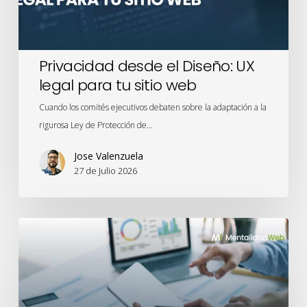
tu
sitio
web
Privacidad desde el Diseño: UX
legal para tu sitio web
Cuando los comités ejecutivos debaten sobre la adaptación a la
rigurosa Ley de Protección de…
Jose Valenzuela
27 de Julio 2026
Meridian
Studio
y
el
renacimiento