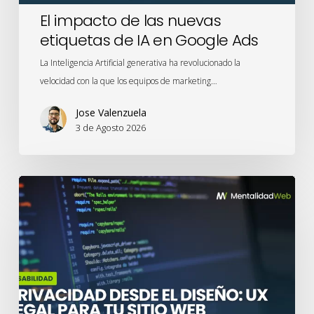
Ads
El impacto de las nuevas
etiquetas de IA en Google Ads
La Inteligencia Artificial generativa ha revolucionado la
velocidad con la que los equipos de marketing…
Jose Valenzuela
3 de Agosto 2026
Privacidad
desde
el
Diseño:
UX
legal
para
tu