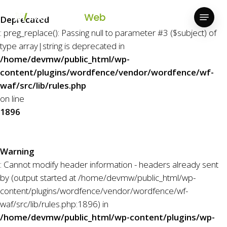
Skip
Menu
to
Deprecated
Close
main
: preg_replace(): Passing null to parameter #3 ($subject) of
Menu
content
type array|string is deprecated in
/home/devmw/public_html/wp-
content/plugins/wordfence/vendor/wordfence/wf-
waf/src/lib/rules.php
on line
1896
Warning
: Cannot modify header information - headers already sent
by (output started at /home/devmw/public_html/wp-
content/plugins/wordfence/vendor/wordfence/wf-
waf/src/lib/rules.php:1896) in
/home/devmw/public_html/wp-content/plugins/wp-