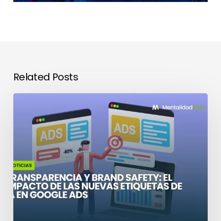
Related Posts
El
impacto
de
las
nuevas
etiquetas
de
IA
en
Google