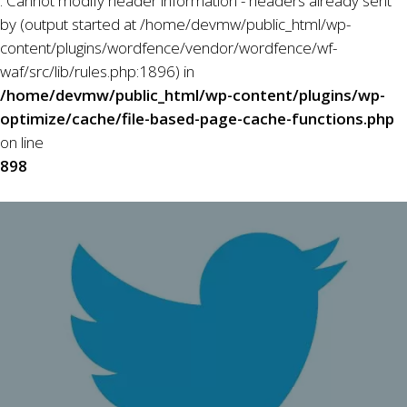
: Cannot modify header information - headers already sent
by (output started at /home/devmw/public_html/wp-
content/plugins/wordfence/vendor/wordfence/wf-
waf/src/lib/rules.php:1896) in
/home/devmw/public_html/wp-content/plugins/wp-
optimize/cache/file-based-page-cache-functions.php
on line
898