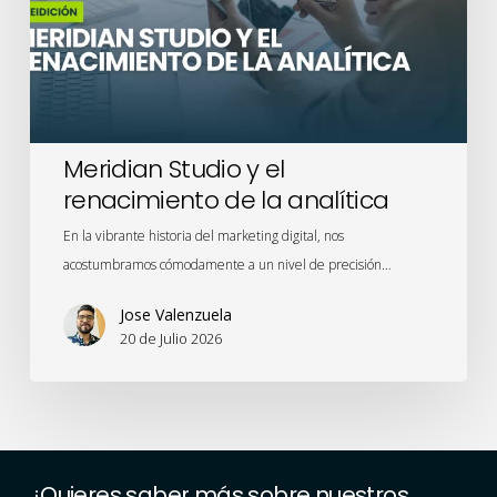
de
la
analítica
Meridian Studio y el
renacimiento de la analítica
En la vibrante historia del marketing digital, nos
acostumbramos cómodamente a un nivel de precisión…
Jose Valenzuela
20 de Julio 2026
¿Quieres
saber
más
sobre
nuestros