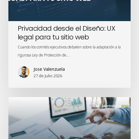
sitio
web
Privacidad desde el Diseño: UX
legal para tu sitio web
Cuando los comités ejecutivos debaten sobre la adaptación a la
rigurosa Ley de Protección de…
Jose Valenzuela
27 de Julio 2026
Meridian
Studio
y
el
renacimiento