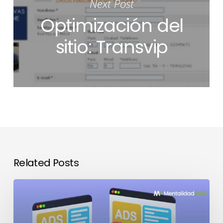
Next Post
Optimización del
sitio: Transvip
Related Posts
El
impacto
de