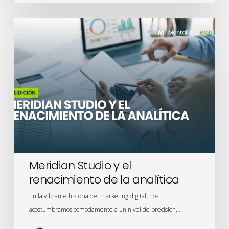
Meridian
Studio
y
el
renacimiento
de
la
analítica
Meridian Studio y el
renacimiento de la analítica
En la vibrante historia del marketing digital, nos
acostumbramos cómodamente a un nivel de precisión…