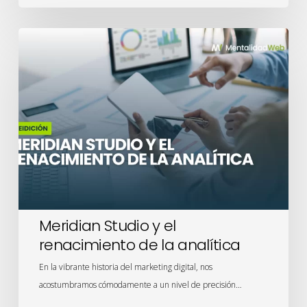
Meridian
Studio
y
el
renacimiento
de
la
analítica
Meridian Studio y el
renacimiento de la analítica
En la vibrante historia del marketing digital, nos
acostumbramos cómodamente a un nivel de precisión…