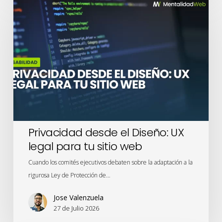
desde
el
Diseño:
UX
legal
para
tu
sitio
web
Privacidad desde el Diseño: UX
legal para tu sitio web
Cuando los comités ejecutivos debaten sobre la adaptación a la
rigurosa Ley de Protección de…
Jose Valenzuela
27 de Julio 2026