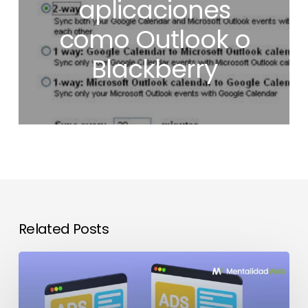
aplicaciones
como Outlook o
Blackberry
Related Posts
El
impacto
de