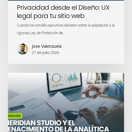
Privacidad desde el Diseño: UX
legal para tu sitio web
Cuando los comités ejecutivos debaten sobre la adaptación a la
rigurosa Ley de Protección de…
Jose Valenzuela
27 de Julio 2026
Meridian
Studio
y
el
renacimiento
de
la
analítica