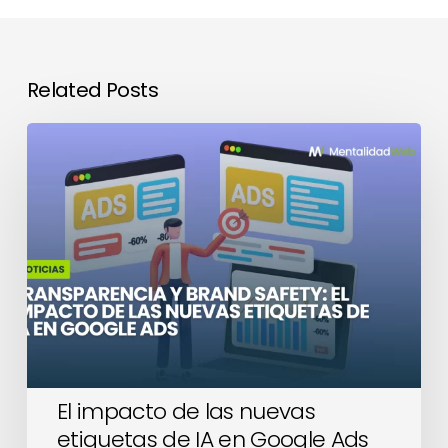
Related Posts
El
impacto
de
las
nuevas
etiquetas
de
IA
en
Google
Ads
El impacto de las nuevas
etiquetas de IA en Google Ads