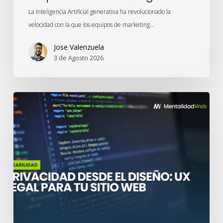
La Inteligencia Artificial generativa ha revolucionado la
velocidad con la que los equipos de marketing…
Jose Valenzuela
3 de Agosto 2026
Privacidad
desde
el
Diseño:
UX
legal
para
tu
sitio
web