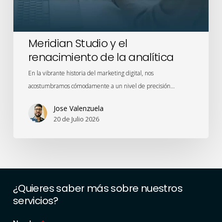
Meridian Studio y el
renacimiento de la analítica
En la vibrante historia del marketing digital, nos
acostumbramos cómodamente a un nivel de precisión…
Jose Valenzuela
20 de Julio 2026
¿Quieres
saber
más
sobre
nuestros
servicios?