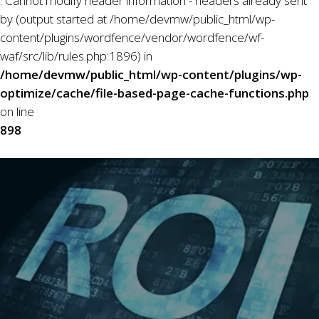
: Cannot modify header information - headers already sent
by (output started at /home/devmw/public_html/wp-
content/plugins/wordfence/vendor/wordfence/wf-
waf/src/lib/rules.php:1896) in
/home/devmw/public_html/wp-content/plugins/wp-
optimize/cache/file-based-page-cache-functions.php
on line
898