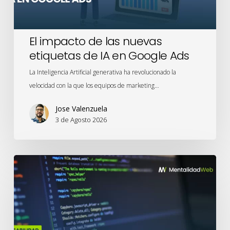
en
Google
Ads
El impacto de las nuevas
etiquetas de IA en Google Ads
La Inteligencia Artificial generativa ha revolucionado la
velocidad con la que los equipos de marketing…
Jose Valenzuela
3 de Agosto 2026
Privacidad
desde
el
Diseño:
UX
legal