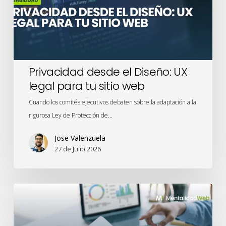
para
tu
sitio
web
Privacidad desde el Diseño: UX
legal para tu sitio web
Cuando los comités ejecutivos debaten sobre la adaptación a la
rigurosa Ley de Protección de…
Jose Valenzuela
27 de Julio 2026
Meridian
Studio
y