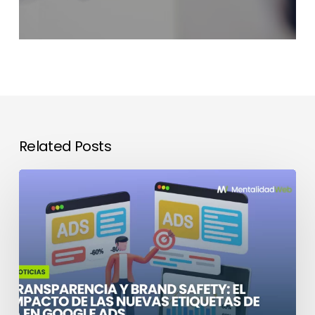
Related Posts
El
impacto
de
las
nuevas
etiquetas
de
IA