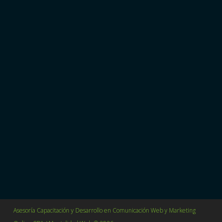
Más que una agencia de publicidad, somos un
Partner estratégico en Marketing Digital.
Transformamos datos en resultados mediante
estrategias avanzadas de medición, optimización y
escalabilidad de negocios.
Villavicencio 361 Oficina 114 Barrio Lastarria
Santiago, Chile.
+56 2 64655627
contacto@mentalidadweb.com
Asesoría Capacitación y Desarrollo en Comunicación Web y Marketing