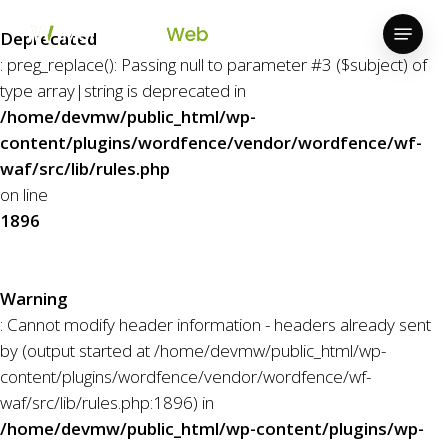
Skip
Menu
to
Deprecated
Close
main
: preg_replace(): Passing null to parameter #3 ($subject) of
Menu
content
type array|string is deprecated in
/home/devmw/public_html/wp-
content/plugins/wordfence/vendor/wordfence/wf-
waf/src/lib/rules.php
on line
1896
Warning
: Cannot modify header information - headers already sent
by (output started at /home/devmw/public_html/wp-
content/plugins/wordfence/vendor/wordfence/wf-
waf/src/lib/rules.php:1896) in
/home/devmw/public_html/wp-content/plugins/wp-