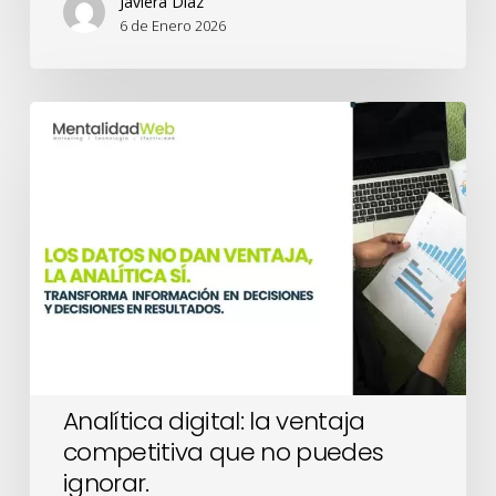
Javiera Diaz
6 de Enero 2026
Analítica
digital:
la
ventaja
competitiva
que
no
puedes
ignorar.
Analítica digital: la ventaja
competitiva que no puedes
ignorar.