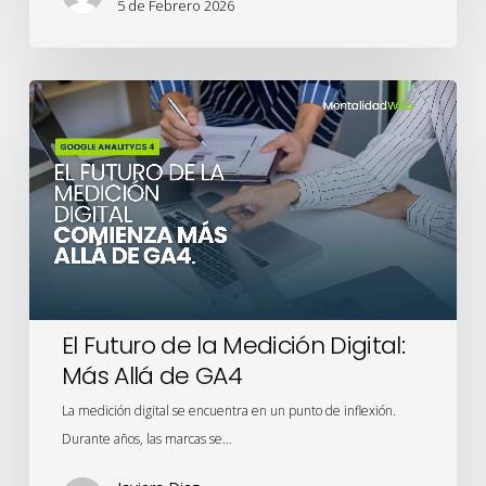
5 de Febrero 2026
El
Futuro
de
la
Medición
Digital:
Más
Allá
de
El Futuro de la Medición Digital:
GA4
Más Allá de GA4
La medición digital se encuentra en un punto de inflexión.
Durante años, las marcas se…