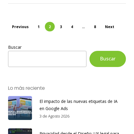
Previous
1
2
3
4
…
8
Next
Buscar
Buscar
Lo más reciente
El impacto de las nuevas etiquetas de IA
en Google Ads
3 de Agosto 2026
Privacidad desde el Diseño: UX legal para