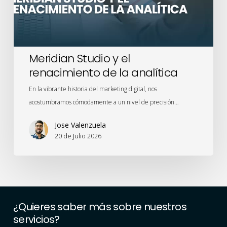
analítica
Meridian Studio y el
renacimiento de la analítica
En la vibrante historia del marketing digital, nos
acostumbramos cómodamente a un nivel de precisión…
Jose Valenzuela
20 de Julio 2026
¿Quieres
saber
más
sobre
nuestros
servicios?