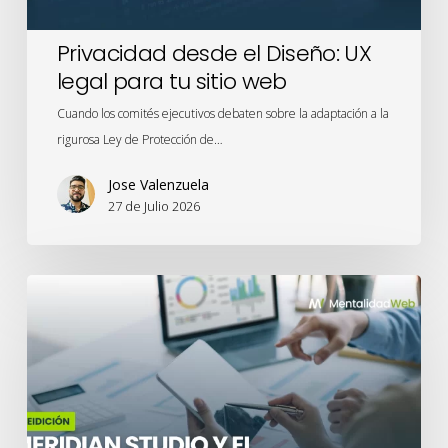
web
Privacidad desde el Diseño: UX
legal para tu sitio web
Cuando los comités ejecutivos debaten sobre la adaptación a la
rigurosa Ley de Protección de…
Jose Valenzuela
27 de Julio 2026
Meridian
Studio
y
el
renacimiento
de
la