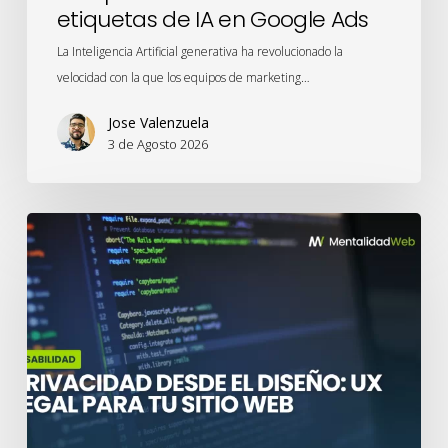
etiquetas de IA en Google Ads
La Inteligencia Artificial generativa ha revolucionado la
velocidad con la que los equipos de marketing…
Jose Valenzuela
3 de Agosto 2026
Privacidad
desde
el
Diseño:
UX
legal
para
tu
sitio