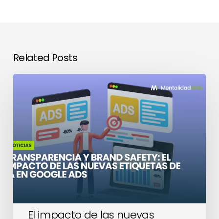
Related Posts
El
impacto
de
las
nuevas
etiquetas
de
IA
en
Google
Ads
El impacto de las nuevas