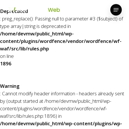
Skip
Menu
to
Deprecated
Close
main
: preg_replace(): Passing null to parameter #3 ($subject) of
Menu
content
type array|string is deprecated in
/home/devmw/public_html/wp-
content/plugins/wordfence/vendor/wordfence/wf-
waf/src/lib/rules.php
on line
1896
Warning
: Cannot modify header information - headers already sent
by (output started at /home/devmw/public_html/wp-
content/plugins/wordfence/vendor/wordfence/wf-
waf/src/lib/rules.php:1896) in
/home/devmw/public_html/wp-content/plugins/wp-