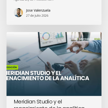
Jose Valenzuela
27 de Julio 2026
Meridian
Studio
y
el
renacimiento
de
la
analítica
Meridian Studio y el