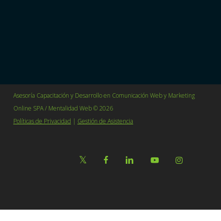
Villavicencio 361 Oficina 114 Barrio Lastarria
Santiago, Chile.
+56 2 64655627
contacto@mentalidadweb.com
Asesoría Capacitación y Desarrollo en Comunicación Web y Marketing
Online SPA / Mentalidad Web © 2026
Políticas de Privacidad
|
Gestión de Asistencia