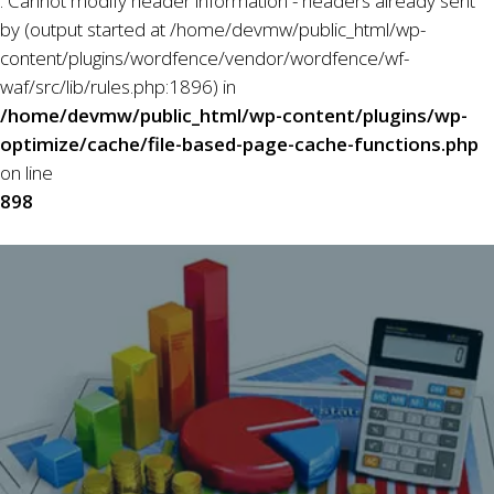
: Cannot modify header information - headers already sent
by (output started at /home/devmw/public_html/wp-
content/plugins/wordfence/vendor/wordfence/wf-
waf/src/lib/rules.php:1896) in
/home/devmw/public_html/wp-content/plugins/wp-
optimize/cache/file-based-page-cache-functions.php
on line
898