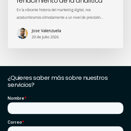
renacimiento de la analítica
En la vibrante historia del marketing digital, nos
acostumbramos cómodamente a un nivel de precisión…
Jose Valenzuela
20 de Julio 2026
¿Quieres
saber
más
sobre
nuestros
servicios?