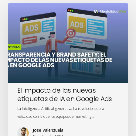
El
impacto
de
las
nuevas
etiquetas
de
IA
en
Google
Ads
El impacto de las nuevas
etiquetas de IA en Google Ads
La Inteligencia Artificial generativa ha revolucionado la
velocidad con la que los equipos de marketing…
Jose Valenzuela