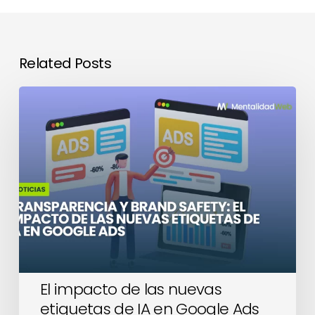
Related Posts
El
impacto
de
las
nuevas
etiquetas
de
IA
en
Google
Ads
El impacto de las nuevas
etiquetas de IA en Google Ads