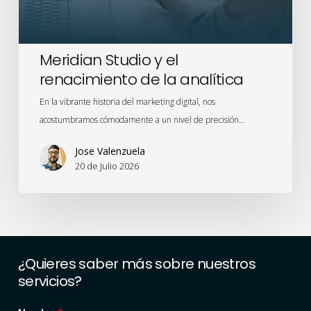
Meridian Studio y el
renacimiento de la analítica
En la vibrante historia del marketing digital, nos
acostumbramos cómodamente a un nivel de precisión…
Jose Valenzuela
20 de Julio 2026
¿Quieres
saber
más
sobre
nuestros
servicios?