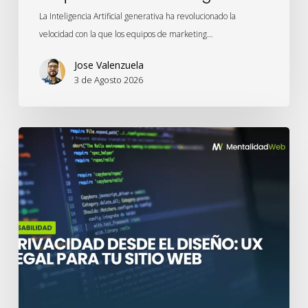
La Inteligencia Artificial generativa ha revolucionado la
velocidad con la que los equipos de marketing…
Jose Valenzuela
3 de Agosto 2026
Privacidad
desde
el
Diseño:
UX
legal
para
tu
sitio
web