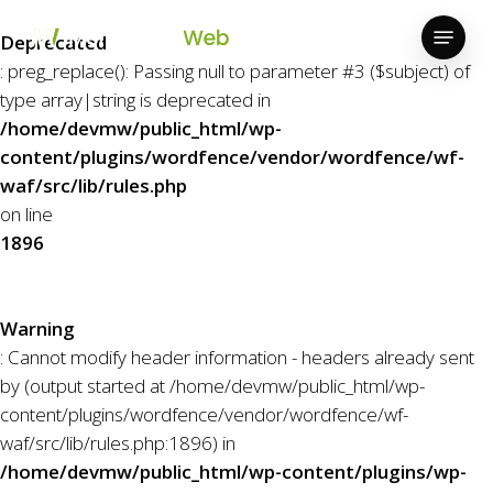
Skip
Menu
to
Deprecated
Close
main
: preg_replace(): Passing null to parameter #3 ($subject) of
Menu
content
type array|string is deprecated in
/home/devmw/public_html/wp-
content/plugins/wordfence/vendor/wordfence/wf-
waf/src/lib/rules.php
on line
1896
Warning
: Cannot modify header information - headers already sent
by (output started at /home/devmw/public_html/wp-
content/plugins/wordfence/vendor/wordfence/wf-
waf/src/lib/rules.php:1896) in
/home/devmw/public_html/wp-content/plugins/wp-