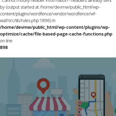
: Cannot modify header information - headers already sent
by (output started at /home/devmw/public_html/wp-
content/plugins/wordfence/vendor/wordfence/wf-
waf/src/lib/rules.php:1896) in
/home/devmw/public_html/wp-content/plugins/wp-
optimize/cache/file-based-page-cache-functions.php
on line
898