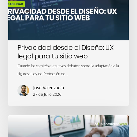
legal
para
tu
sitio
web
Privacidad desde el Diseño: UX
legal para tu sitio web
Cuando los comités ejecutivos debaten sobre la adaptación a la
rigurosa Ley de Protección de…
Jose Valenzuela
27 de Julio 2026
Meridian
Studio
y