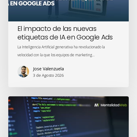
en
Google
Ads
El impacto de las nuevas
etiquetas de IA en Google Ads
La Inteligencia Artificial generativa ha revolucionado la
velocidad con la que los equipos de marketing…
Jose Valenzuela
3 de Agosto 2026
Privacidad
desde
el
Diseño:
UX