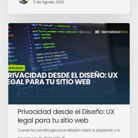
3 de Agosto 2026
Privacidad
desde
el
Diseño:
UX
legal
para
tu
sitio
web
Privacidad desde el Diseño: UX
legal para tu sitio web
Cuando los comités ejecutivos debaten sobre la adaptación a la