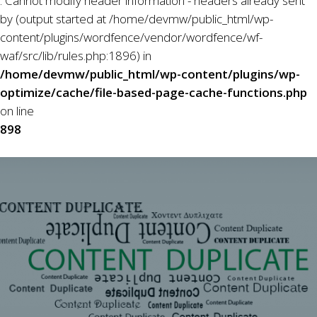
: Cannot modify header information - headers already sent
by (output started at /home/devmw/public_html/wp-
content/plugins/wordfence/vendor/wordfence/wf-
waf/src/lib/rules.php:1896) in
/home/devmw/public_html/wp-content/plugins/wp-
optimize/cache/file-based-page-cache-functions.php
on line
898