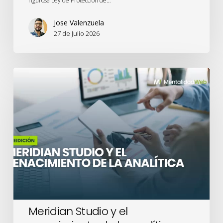
rigurosa Ley de Protección de…
Jose Valenzuela
27 de Julio 2026
Meridian
Studio
y
el
renacimiento
de
la
analítica
Meridian Studio y el