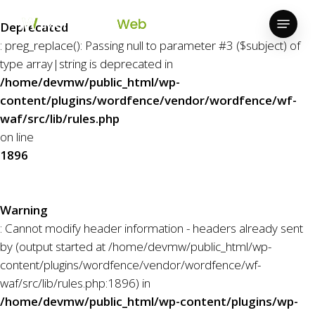
Skip
Menu
to
Deprecated
Close
main
: preg_replace(): Passing null to parameter #3 ($subject) of
Menu
content
type array|string is deprecated in
/home/devmw/public_html/wp-
content/plugins/wordfence/vendor/wordfence/wf-
waf/src/lib/rules.php
on line
1896
Warning
: Cannot modify header information - headers already sent
by (output started at /home/devmw/public_html/wp-
content/plugins/wordfence/vendor/wordfence/wf-
waf/src/lib/rules.php:1896) in
/home/devmw/public_html/wp-content/plugins/wp-