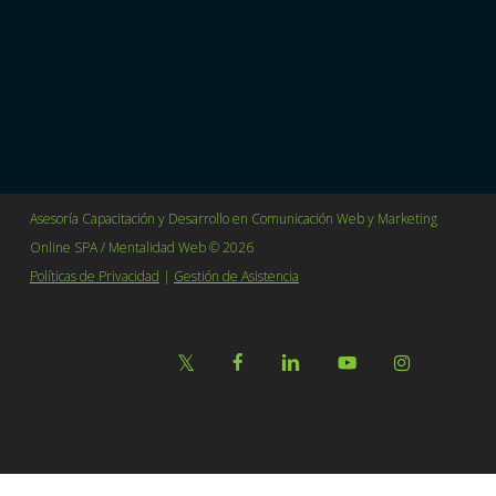
Villavicencio 361 Oficina 114 Barrio Lastarria
Santiago, Chile.
+56 2 64655627
contacto@mentalidadweb.com
Asesoría Capacitación y Desarrollo en Comunicación Web y Marketing
Online SPA / Mentalidad Web © 2026
Políticas de Privacidad
|
Gestión de Asistencia