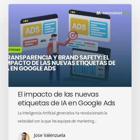
El
impacto
de
las
nuevas
etiquetas
de
IA
en
Google
Ads
El impacto de las nuevas
etiquetas de IA en Google Ads
La Inteligencia Artificial generativa ha revolucionado la
velocidad con la que los equipos de marketing…
Jose Valenzuela